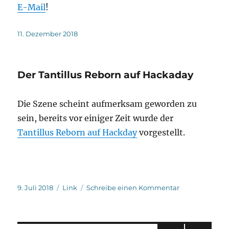
E-Mail
!
Veröffentlicht
11. Dezember 2018
am
Der Tantillus Reborn auf Hackaday
Die Szene scheint aufmerksam geworden zu
sein, bereits vor einiger Zeit wurde der
Tantillus Reborn auf Hackday
vorgestellt.
Veröffentlicht
Format
zu
9. Juli 2018
Link
Schreibe einen Kommentar
am
Der
Tantillus
Reborn