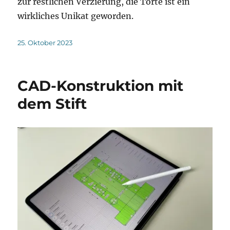
zur restlichen Verzierung, die Torte ist ein
wirkliches Unikat geworden.
Veröffentlicht
25. Oktober 2023
am
CAD-Konstruktion mit
dem Stift