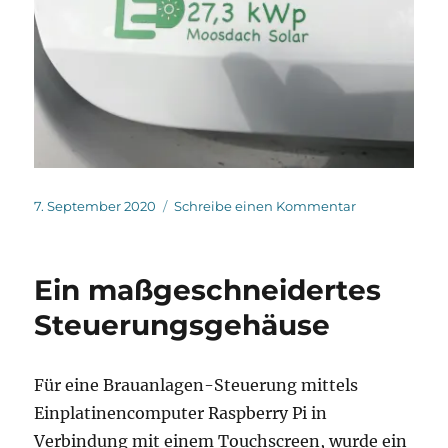
Veröffentlicht
zu
7. September 2020
Schreibe einen Kommentar
am
Laserschnitt:
Individuelle
Aufkleber
Ein maßgeschneidertes
Steuerungsgehäuse
Für eine Brauanlagen-Steuerung mittels
Einplatinencomputer Raspberry Pi in
Verbindung mit einem Touchscreen, wurde ein