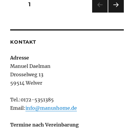
auf
Seitennummerierung
SEITE
1
Hackaday
NÄC
der
HSTE
SEIT
Beiträge
E
KONTAKT
Adresse
Manuel Daelman
Drosselweg 13
59514 Welver
Tel.:0172-5351385
Email:
info@manushome.de
Termine nach Vereinbarung