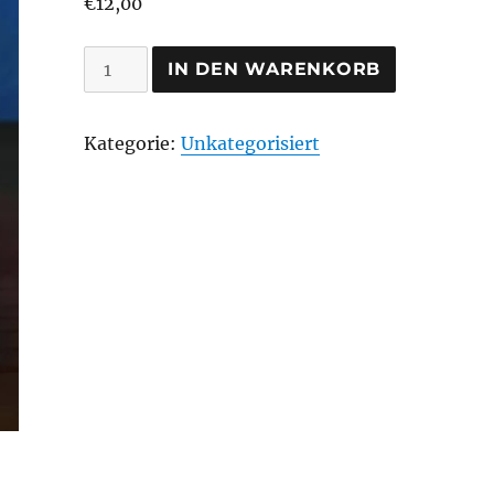
€
12,00
Windlicht
IN DEN WARENKORB
„Kirche
Dinker“
Kategorie:
Unkategorisiert
Menge